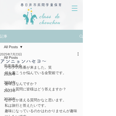
春日井市民間学童保育
記事
All Posts
2025年7月23日
All Posts
アンニョンハセヨ～
音楽発表会
ブログの当番が来ました。笑
何を書こうか悩んでいる金聖姫です。
2025年
2024年
趣味はなんですか？
という質問に皆様はどう答えますか？
2023年
2026年
なかなか迷える質問かなと思います。
私は旅行と答えたいです。
趣味になっているのかはわかりませんが趣味