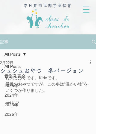
春日井市民間学童保育
記事
All Posts
2月22日
All Posts
シュシュおやつ 冬バージョン
音楽発表会
お久しぶりです。Kirieです。
最近のおやつですが、この冬は“温かい物”を
2025年
いくつか作りました。
2024年
•ポトフ
2023年
2026年