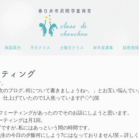
春日井市民間学童保育
施設案内
平日クラス
土曜日クラス
新年度募集
採用情報
ーティング
す。
のブログ..何について書きましょうね~。」とお互い悩んでいま
仕上げていたので1人焦っています(^◇^;)笑
フミーティングがあったのでそのお話にしようと思います。
ーティングは月1回。
ですが..私にはあっという間の時間です。
先生の今日の夕飯何にしよう?にはなっておりません!笑←詳し