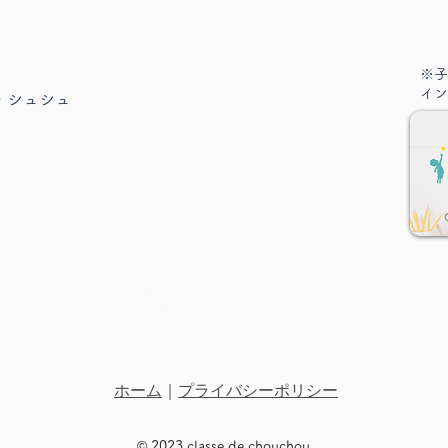
※子
イン
・シュシュ
県民ホリデー
ピア
ホーム
｜
プライバシーポリシー
© 2023 classe
de chouchou