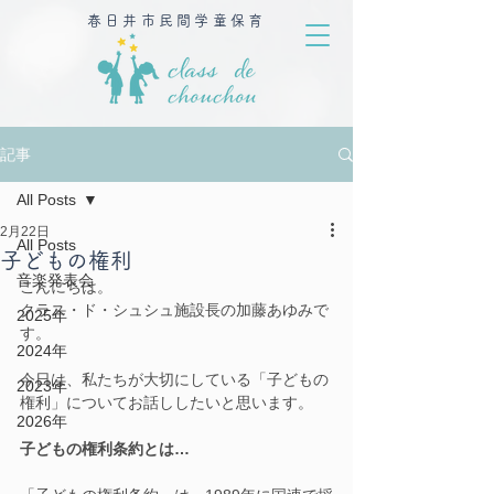
春日井市民間学童保育
記事
All Posts
2月22日
All Posts
子どもの権利
音楽発表会
こんにちは。
クラス・ド・シュシュ施設長の加藤あゆみで
2025年
す。
2024年
今日は、私たちが大切にしている「子どもの
2023年
権利」についてお話ししたいと思います。
2026年
子どもの権利条約とは…