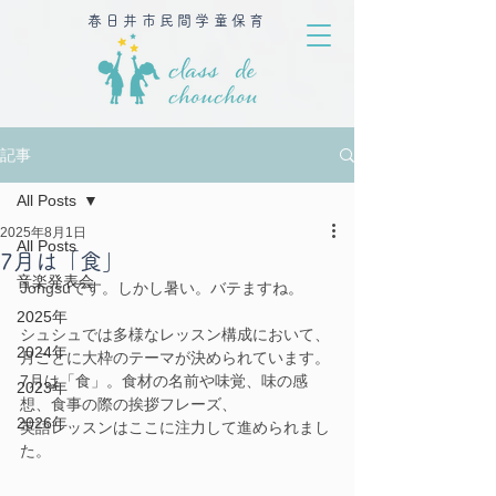
春日井市民間学童保育
記事
All Posts
2025年8月1日
All Posts
7月は「食」
音楽発表会
Jongsuです。しかし暑い。バテますね。
2025年
シュシュでは多様なレッスン構成において、
2024年
月ごとに大枠のテーマが決められています。
7月は「食」。食材の名前や味覚、味の感
2023年
想、食事の際の挨拶フレーズ、
2026年
英語レッスンはここに注力して進められまし
た。