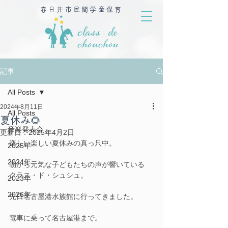
春日井市民間学童保育
記事
All Posts
2024年8月11日
All Posts
夏休み🌻
音楽発表会
更新日：
2025年4月2日
楽しい楽しい夏休みの真っ只中。
2025年
2024年
朝から元気な子どもたちの声が響いている
クラス・ド・シュシュ。
2023年
2026年
先日名古屋港水族館に行ってきました。
電車に乗って名古屋港まで。