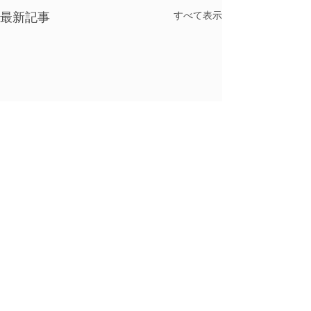
すべて表示
最新記事
春日井市民間学童保育クラス・ド・シュシュ
住所：春日井市下市場町4-17-5
開所日：月曜日〜土曜日
​閉所日：日曜日・祝日
新規募集スター
メール：info@arion1105.com