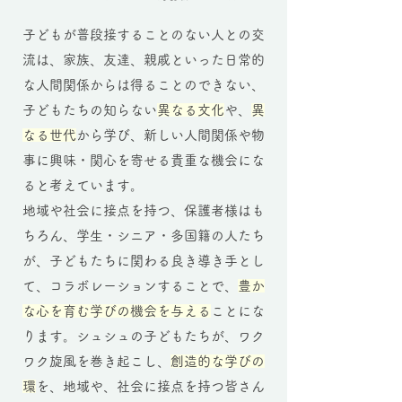
子どもが普段接することのない人との交
流は、家族、友達、親戚といった日常的
な人間関係からは得ることのできない、
子どもたちの知らない
異なる文化
や、
異
なる世代
から学び、新しい人間関係や物
事に興味・関心を寄せる貴重な機会にな
ると考えています。
地域や社会に接点を持つ、保護者様はも
ちろん、学生・シニア・多国籍の人たち
が、子どもたちに関わる良き導き手とし
て、コラボレーションすることで、
豊か
な心を育む学びの機会を与える
ことにな
ります。シュシュの子どもたちが、ワク
ワク旋風を巻き起こし、
創造的な学びの
環
を、地域や、社会に接点を持つ皆さん