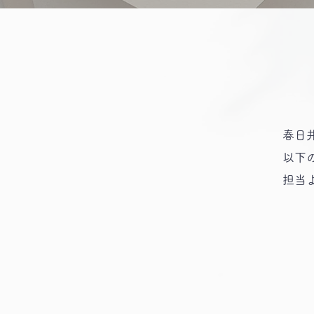
春日
以下
​担