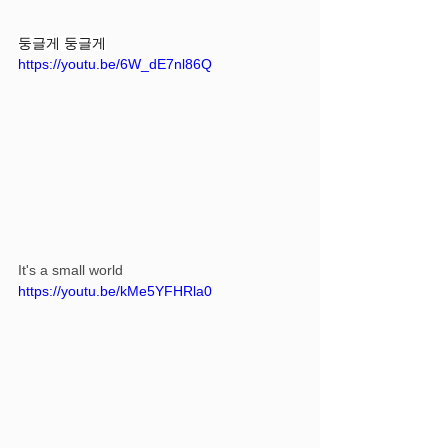
둥글게 둥글게
https://youtu.be/6W_dE7nl86Q
It's a small world
https://youtu.be/kMe5YFHRla0