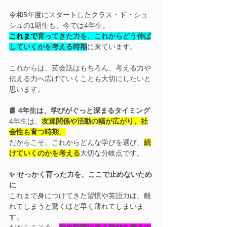
令和5年度にスタートしたクラス・ド・シュ
シュの1期生も、今では4年生。
これまで
育ってきた力を、これからどう伸ば
していくかを考える時期
に来ています。
これからは、英会話はもちろん、考える力や
伝える力へ広げていくことも大切にしたいと
思います。
📘 4年生は、学びがぐっと深まるタイミング
4年生は、
友達関係や活動の幅が広がり、社
会性も育つ時期
。
だからこそ、これからどんな学びを選び、
続
けていくのかを考える
大切な分岐点です。
✨ せっかく育った力を、ここで止めないため
に
これまで身につけてきた習慣や英語力は、離
れてしまうと驚くほど早く薄れてしまいま
す。