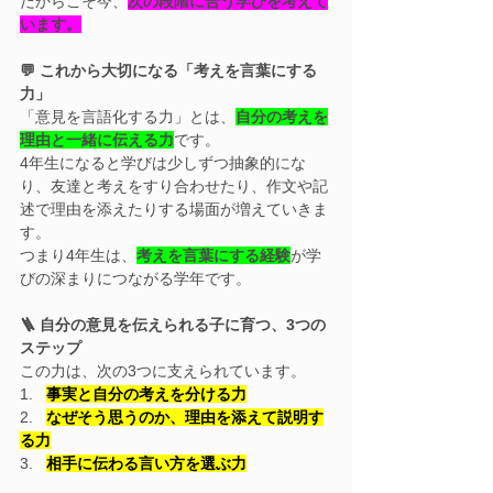
だからこそ今、
次の段階に合う学びを考えて
います。
💬 これから大切になる「考えを言葉にする
力」
「意見を言語化する力」とは、
自分の考えを
理由と一緒に伝える力
です。
4年生になると学びは少しずつ抽象的にな
り、友達と考えをすり合わせたり、作文や記
述で理由を添えたりする場面が増えていきま
す。
つまり4年生は、
考えを言葉にする経験
が学
びの深まりにつながる学年です。
🪜 自分の意見を伝えられる子に育つ、3つの
ステップ
この力は、次の3つに支えられています。
1.   
事実と自分の考えを分ける力
2.   
なぜそう思うのか、理由を添えて説明す
る力
3.   
相手に伝わる言い方を選ぶ力