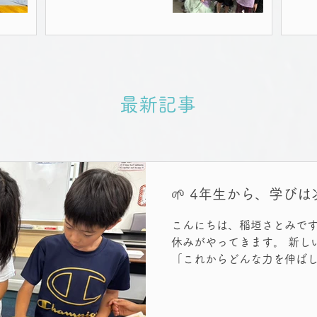
最新記事
🌱 4年生から、学び
こんにちは、稲垣さとみです
休みがやってきます。 新し
「これからどんな力を伸ばし
も増えてくる時期ではないで
ートしたクラス・ド・シュシ
生。 これまで育ってきた力