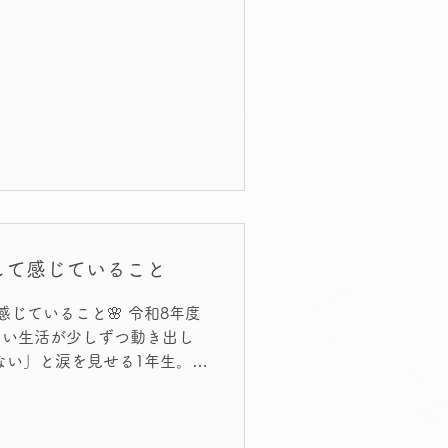
して感じていること
感じていること🌸 令和8年度
しい生活が少しずつ動き出し
一生懸命に訴える1年生。 今
じる瞬間です。 新しい教
ち。 子どもたちにとっては