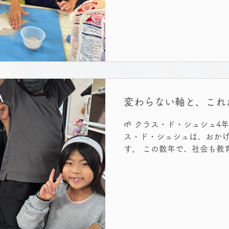
くかを考える時期に来ていま
もちろん、考える力や伝え
にしたいと思います。 📘 
タイミング 4年生は、友達
性も育つ時期。 だからこそ
び、続けていくのかを考える
かく育った力を、ここで止め
けてきた習慣や英語力は、
変わらない軸と、これ
薄れてしまいます。 だから
を考えています。 💬 これ
🌱 クラス・ド・シュシュ4
する力」 「意見を言語化す
ス・ド・シュシュは、おかげ
由と一緒に伝える力です。 
す。 この数年で、社会も教
抽象的になり、友
り巻く環境も、 驚くほどの
た。 AIの進化、働き方の変
うした大きな流れを感じる
り、 「シュシュが大切にしている教育とは何か」 を改め
て見つめ直しています。 🔍
本では今もなお、子どもた