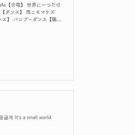
r Me【合唱】 世界に一つだけ
AI「警察に連絡されるかもしれません」 ...
hing【ダンス】 雨ニモマケズ
ンス】 バンブーダンス【職
t's a small world