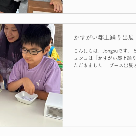
科・社会の点数」 で評価す
す。 もちろん、基礎学力は
子どもの能力や、 その先の
てしまうことには、立ち止
す。 70点の人は合格で、6
かすがい郡上踊り出展
より56の方が優秀で、56よ
も、本当にそうでしょうか。 7
こんにちは。Jongsuです。 
人としての魅力や可能性ま
ュシュは「かすがい郡上踊
か。 偏差値55と56で、 
ただきました！ ブース出展
最大の特徴、多文化に触れ
ていきました。 正に出張ク
たった100円でパスポート
先生たちが、それぞれの言
拶言えるとスタンプゲット。
びを体験しながら、日本・
ドネシア・韓国を回ります
ンクリア！お菓子ゲット！ 
が盛り上がっていました！ 