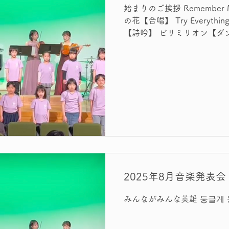
娘・B子 B子「児童相談所に電話したらどうなるの？」
始まりのご挨拶 Remembe
の花【合唱】 Try Everyt
【詩吟】 ビリミリオン【ダ
員】 フィナーレ
2025年8月音楽発表会
みんながみんな英雄 둥글게 둥글게 I