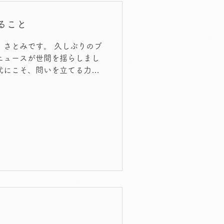
プルなのに奥深い。大人の方
フランスのペタンク。鉄球を
ること
ーム。 本物のペタンクボー
は、路面を傷つけないようそ
作り！ その甲斐あって行列
ニュースが世間を揺らしまし
リピンのシパ。日本でいう蹴
い出させてくれました。 た
昔なら親子げんかの一コマと
ません。 そう考えると、あ
ます。 AIが答える
AIに相談するこ
もし子どもが「家庭の問題」
。 子どもは、その答えをどう
ら—— A子とB子の
ま“正
回のケース） ■ 問う