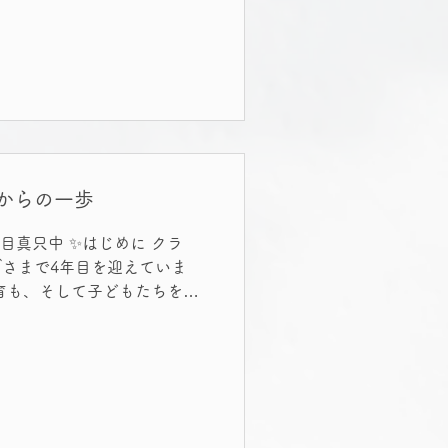
す。 これからは、英会話は
る力へ広げていくことも大切
4年生は、学びがぐっと深まる
関係や活動の幅が広がり、社会
、これからどんな学びを選
大切な分岐点です。 ✨ せっ
ないために これまで身につ
離れてしまうと驚くほど早く
からの一歩
こそ今、次の段階に合う学び
から大切になる「考えを言葉に
年目真只中 ✨はじめに クラ
る力」とは、自分の考えを理
さまで4年目を迎えていま
4年生になると学びは少しずつ
育も、そして子どもたちを取
スピードで変化してきまし
化、情報があふれる時代。 そ
たびに、私は初心に立ち返
点数だけでは見えないもの 日
ちを「国語・英語・数学・理