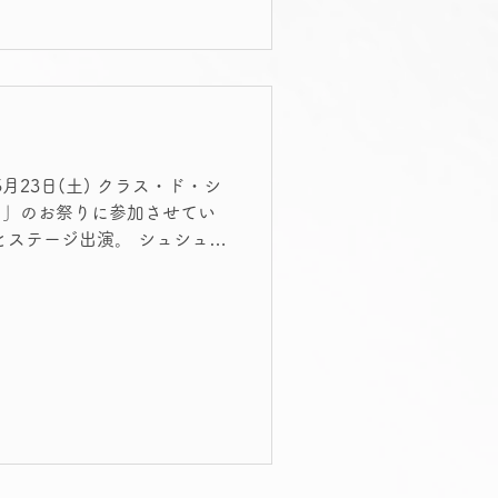
る空気が根強く残っていま
とても大切です。 けれども、
人生までも点数だけで判断し
まって考える必要がありま
9点の人は不合格。 偏差値55
り57の方がさらに優秀。 で
0点と69点の“1点の差”で、
5月23日(土) クラス・ド・シ
で違うと言えるのでしょう
り」のお祭りに参加させてい
人生を左右するほどの差がある
とステージ出演。 シュシュの
る機会を、お祭り会場に持っ
ラス・ド・シュシュ！ 何と、
が発行されます。 各国出身の
葉での挨拶をレクチャー。挨
 それぞれの国の伝統的な遊
フィリピン・フランス・イン
。スタンプが揃うとミッショ
各コーナーでは、色んな遊び
韓国コーナーは、イカゲーム