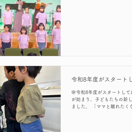
令和8年度がスタート
🌸令和8年度がスタートして
が始まり、子どもたちの新
ました。 「ママと離れたくない」と涙を見せる1年生。
「先生、日本語で話して」と
年もこの季節が来たな、と感
室、新しい先生、新しい友だ