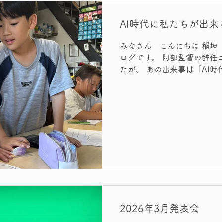
でおなじみ、コンギ。 シン
がムキになっていました。 
AI時代に私たちが出来
使ったカーリングのようなゲ
ル使用にこだわったコート
みなさん こんにちは 稲垣 さとみです。 久しぶりのブ
の場で木枠を組み、砂場を手
ログです。 阿部監督の辞任
が絶えませんでした。 フィ
たが、 あの出来事は「AI時代にこそ、問いを立てる力が
まりのような遊び。
必要だ」ということを 強く思
だ、あの場面そのものは、 
して流れていったのかもしれ
まりにも気の毒で、胸がぎゅっとなり
時代に、私たちが育てたい“対話の時間” 
とが当たり前になった今。 
をAIに相談したら。。。。
受け取るでしょうか。 🧩 ケース紹介 AIが『児童相談所
に連絡する方法があるよ！』と言った
違い ■ 問わない娘・A子 A子『そうなんだ。電話してみ
よう』→そのまま行動に移す。 AIの答えをそのま
2026年3月発表会
解”として受け取り、即行動。（今